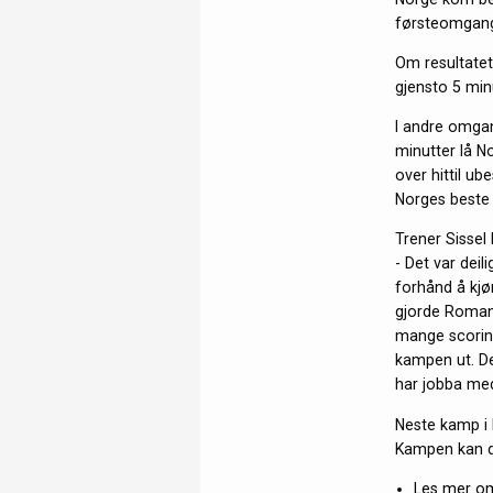
førsteomgang v
Om resultatet 
gjensto 5 min
I andre omgan
minutter lå No
over hittil u
Norges beste s
Trener Sissel
- Det var deil
forhånd å kjø
gjorde Romania
mange scoring
kampen ut. Der
har jobba med
Neste kamp i 
Kampen kan 
Les mer om