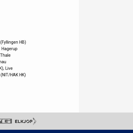
(Fyllingen HB)
a Hagerup
 Thale
chau
), Live
t (NIT/HAK HK)