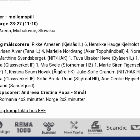
er - mellomspill
rge 23-27 (11-10)
rena, Michalovce, Slovakia
og målscorere:
Rikke Arnesen (Kjelsås IL) 6, Henrikke Hauge Kjølholdt 
arlsen Alver (Fana IL) 4,
Marielle Nordvang (Aker Topphåndball) 4, Nor
, Marthine Svendsberget, (NIT/HAK) 1, Tuva Ulsaker Høve (Byåsen IL) 1,
la (Glassverket IF) 1, Mia Svele (Storhamar HB) 1, Marte Siren Figens
F) 1, Kristina Sirum Novak (Ålgård HK), Julie Sofie Granum (NIT/HAK HK
la (Glassverket IF), Sofie Breda-Ruud (Stjørdal HK), Ane Cecilie Høgse
rand (Sandefjord).
pscorer: Andreea Cristina Popa - 8 mål
Romania 4x2 minutter, Norge 2x2 minutter
ndig kampfakta hos EHF.