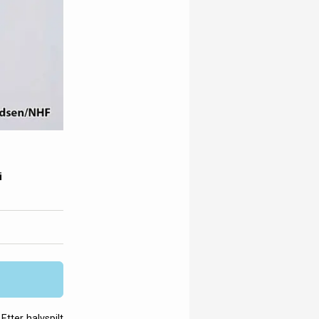
i
Etter halvspilt