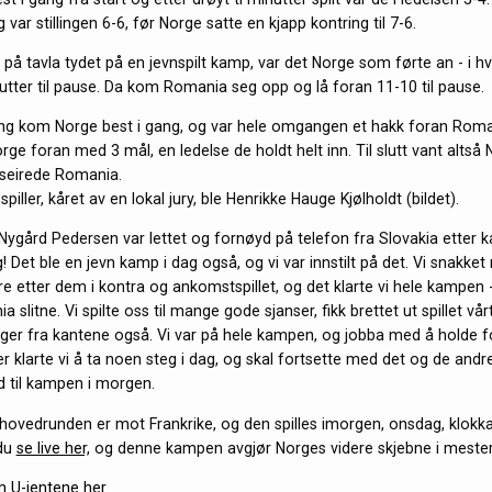
ar stillingen 6-6, før Norge satte en kjapp kontring til 7-6.
på tavla tydet på en jevnspilt kamp, var det Norge som førte an - i hver
utter til pause. Da kom Romania seg opp og lå foran 11-10 til pause.
g kom Norge best i gang, og var hele omgangen et hakk foran Romani
rge foran med 3 mål, en ledelse de holdt helt inn. Til slutt vant altså
beseirede Romania.
piller, kåret av en lokal jury, ble Henrikke Hauge Kjølholdt (bildet).
 Nygård Pedersen var lettet og fornøyd på telefon fra Slovakia etter 
ig! Det ble en jevn kamp i dag også, og vi var innstilt på det. Vi snakk
re etter dem i kontra og ankomstspillet, og det klarte vi hele kampen
 slitne. Vi spilte oss til mange gode sjanser, fikk brettet ut spillet vårt
er fra kantene også. Vi var på hele kampen, og jobba med å holde f
 klarte vi å ta noen steg i dag, og skal fortsette med det og de andre
 til kampen i morgen.
hovedrunden er mot Frankrike, og den spilles imorgen, onsdag, klokk
du
se live her,
og denne kampen avgjør Norges videre skjebne i mester
 U-jentene her