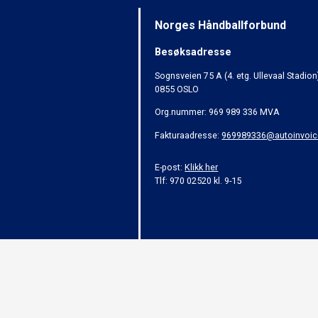
Norges Håndballforbund
Besøksadresse
Sognsveien 75 A (4. etg. Ullevaal Stadion
0855 OSLO
Org.nummer: 969 989 336 MVA
Fakturaadresse:
969989336@autoinvoic
E-post:
Klikk her
Tlf: 970 02520 kl. 9-15