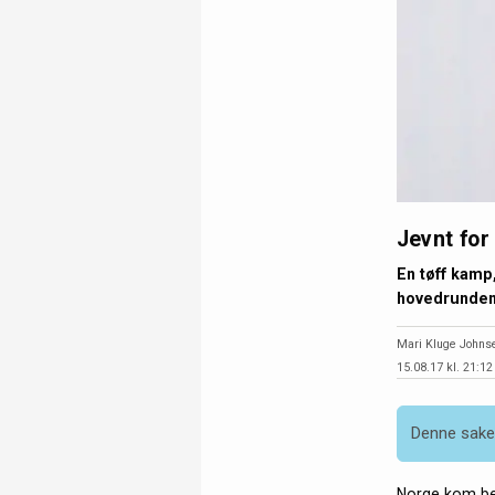
Jevnt for
En tøff kamp
hovedrunden 
Mari Kluge Johns
15.08.17 kl. 21:12
Denne saken
Norge kom best