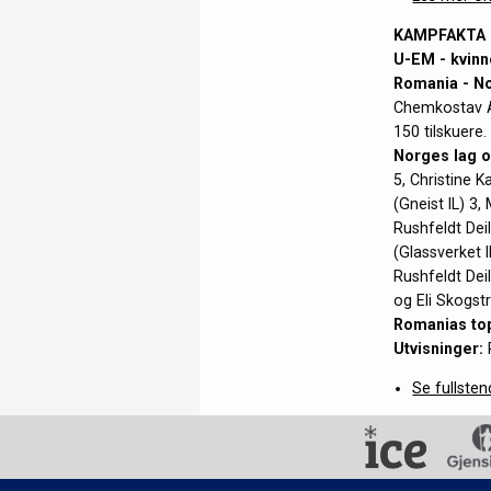
KAMPFAKTA
U-EM - kvinn
Romania - No
Chemkostav A
150 tilskuere.
Norges lag 
5, Christine K
(Gneist IL) 3
Rushfeldt Dei
(Glassverket I
Rushfeldt Dei
og Eli Skogst
Romanias top
Utvisninger:
Se fullste