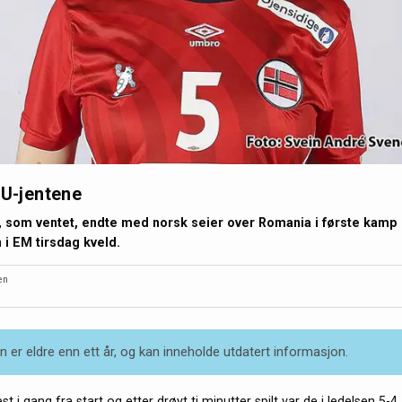
 U-jentene
, som ventet, endte med norsk seier over Romania i første kamp 
i EM tirsdag kveld.
en
 er eldre enn ett år, og kan inneholde utdatert informasjon.
 i gang fra start og etter drøyt ti minutter spilt var de i ledelsen 5-4. 