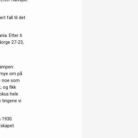
t fall til det
a. Etter ti
 Norge 27-23,
kampen:
et mye om på
 - noe som
, og fikk
okus hele
 tingene vi
a 1930.
skapet.