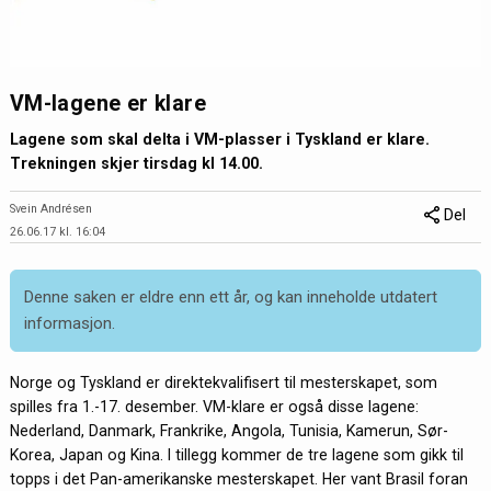
VM-lagene er klare
Lagene som skal delta i VM-plasser i Tyskland er klare.
Trekningen skjer tirsdag kl 14.00.
Svein Andrésen
Del
26.06.17 kl. 16:04
Denne saken er eldre enn ett år, og kan inneholde utdatert
informasjon.
Norge og Tyskland er direktekvalifisert til mesterskapet, som
spilles fra 1.-17. desember. VM-klare er også disse lagene:
Nederland, Danmark, Frankrike, Angola, Tunisia, Kamerun, Sør-
Korea, Japan og Kina. I tillegg kommer de tre lagene som gikk til
topps i det Pan-amerikanske mesterskapet. Her vant Brasil foran