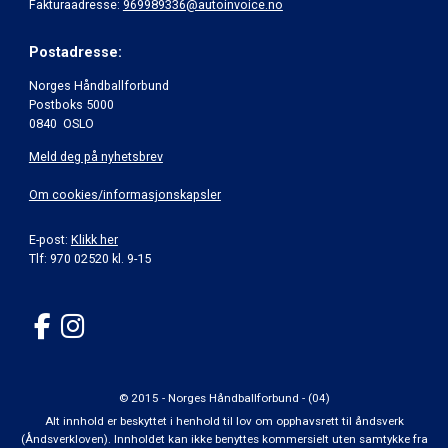
Fakturaadresse:
969989336@autoinvoice.no
Postadresse:
Norges Håndballforbund
Postboks 5000
0840 OSLO
Meld deg på nyhetsbrev
Om cookies/informasjonskapsler
E-post:
Klikk her
Tlf: 970 02520 kl. 9-15
© 2015 - Norges Håndballforbund - (04)
Alt innhold er beskyttet i henhold til lov om opphavsrett til åndsverk
(Åndsverkloven). Innholdet kan ikke benyttes kommersielt uten samtykke fra