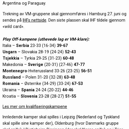
Argentina og Paraguay.
Trekning av VM-gruppene skal gjennomføres i Hamburg 27. juni og
sendes på
IHFs nettside
. Den siste plassen skal IHF tildele gjennom
«wild card».
Play Off-kampene (uthevede lag er VM-klare):
Italia –
Serbia
23-33 (16-34)
39-67
Ungarn
– Slovakia 28-19 (24-24)
52-43
Tsjekkia
– Tyrkia 29-25 (31-23)
60-48
Makedonia –
Sverige
(20-31) (27-46)
47-77
Montenegro
-Hviterussland 33-26 (23-25)
56-51
Russland
– Polen 31-20 (32-28)
63-48
Romania
– Østerrike (34-29) (33-24)
67-53
Ukraina –
Spania
24-24 (20-22)
44-46
Kroatia –
Slovenia
23-28 (28-27)
51-55
Les mer om kvalifiseringskampene
Innledende kamper skal spilles i Leipzig (Nederland og Tyskland
skal spille sine kamper der), Oldenburg (hvor Danmarks gruppe