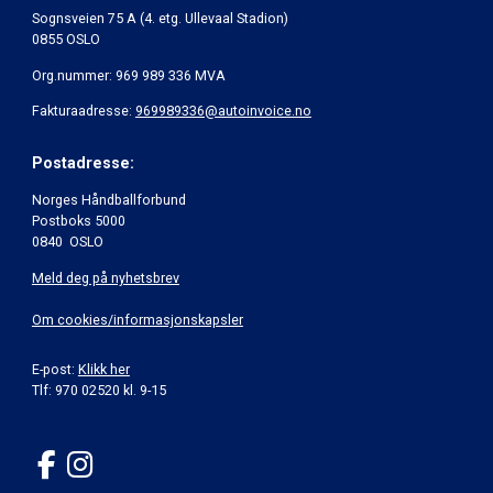
Sognsveien 75 A (4. etg. Ullevaal Stadion)
0855 OSLO
Org.nummer: 969 989 336 MVA
Fakturaadresse:
969989336@autoinvoice.no
Postadresse:
Norges Håndballforbund
Postboks 5000
0840 OSLO
Meld deg på nyhetsbrev
Om cookies/informasjonskapsler
E-post:
Klikk her
Tlf: 970 02520 kl. 9-15