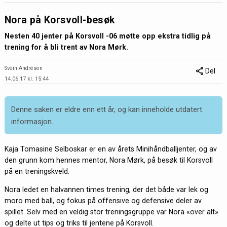
Nora på Korsvoll-besøk
Nesten 40 jenter på Korsvoll -06 møtte opp ekstra tidlig på
trening for å bli trent av Nora Mørk.
Svein Andrésen
Del
14.06.17 kl. 15:44
Denne saken er eldre enn ett år, og kan inneholde utdatert
informasjon.
Kaja Tomasine Selboskar er en av årets Minihåndballjenter, og av
den grunn kom hennes mentor, Nora Mørk, på besøk til Korsvoll
på en treningskveld.
Nora ledet en halvannen times trening, der det både var lek og
moro med ball, og fokus på offensive og defensive deler av
spillet. Selv med en veldig stor treningsgruppe var Nora «over alt»
og delte ut tips og triks til jentene på Korsvoll.