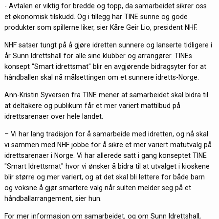
- Avtalen er viktig for bredde og topp, da samarbeidet sikrer oss
et økonomisk tilskudd. Og i tillegg har TINE sunne og gode
produkter som spillerne liker, sier Kåre Geir Lio, president NHF.
NHF satser tungt på å gjøre idretten sunnere og lanserte tidligere i
år Sunn Idrettshall for alle sine klubber og arrangører. TINEs
konsept "Smart idrettsmat" blir en avgjørende bidragsyter for at
håndballen skal nå målsettingen om et sunnere idretts-Norge.
Ann-Kristin Syversen fra TINE mener at samarbeidet skal bidra til
at deltakere og publikum får et mer variert mattilbud på
idrettsarenaer over hele landet.
– Vi har lang tradisjon for å samarbeide med idretten, og nå skal
vi sammen med NHF jobbe for å sikre et mer variert matutvalg på
idrettsarenaer i Norge. Vi har allerede satt i gang konseptet TINE
"Smart Idrettsmat" hvor vi ønsker å bidra til at utvalget i kioskene
blir større og mer variert, og at det skal bli lettere for både barn
og voksne å gjør smartere valg når sulten melder seg på et
håndballarrangement, sier hun.
For mer informasjon om samarbeidet, og om Sunn Idrettshall,