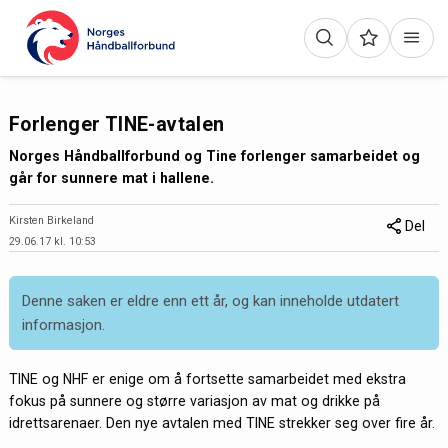
Forlenger TINE-avtalen
Norges Håndballforbund og Tine forlenger samarbeidet og
går for sunnere mat i hallene.
Kirsten Birkeland
Del
29.06.17 kl. 10:53
Denne saken er eldre enn ett år, og kan inneholde utdatert
informasjon.
TINE og NHF er enige om å fortsette samarbeidet med ekstra
fokus på sunnere og større variasjon av mat og drikke på
idrettsarenaer. Den nye avtalen med TINE strekker seg over fire år.