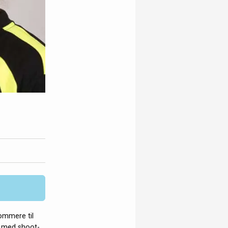
ommere til
s med shoot-