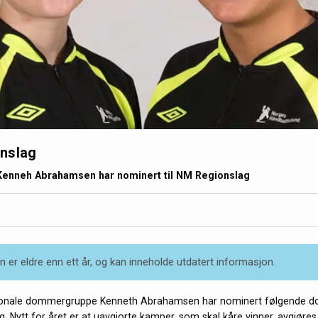
nslag
Kenneh Abrahamsen har nominert til NM Regionslag
 er eldre enn ett år, og kan inneholde utdatert informasjon.
jonale dommergruppe Kenneth Abrahamsen har nominert følgende d
. Nytt for året er at uavgjorte kamper, som skal kåre vinner, avgjøre