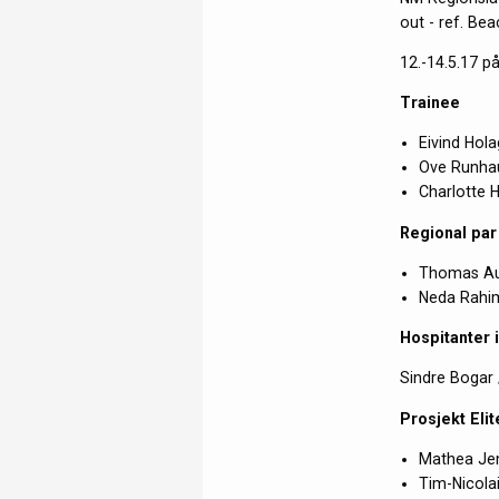
out - ref. Bea
12.-14.5.17 p
Trainee
Eivind Hol
Ove Runha
Charlotte 
Regional par
Thomas Au
Neda Rahi
Hospitanter i
Sindre Bogar
Prosjekt Elit
Mathea Jens
Tim-Nicolai