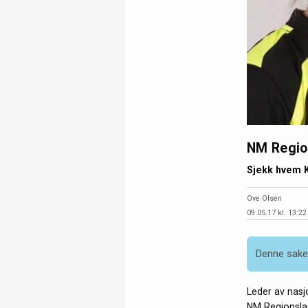
NM Regio
Sjekk hvem 
Ove Olsen
09.05.17 kl. 13:22
Denne saken
Leder av nas
NM Regionslag