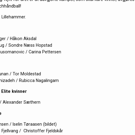
chhåndball!
å Lillehammer.
ager / Håkon Aksdal
ug / Sondre Næss Hopstad
Husomanovic / Carina Pettersen
nan / Tor Moldestad
mizadeh / Rubicca Nagalingam
 Elite kvinner
 / Alexander Sæthern
e
en / Iselin Tøraasen (bildet)
 Fjellvang / Christoffer Fjeldskår