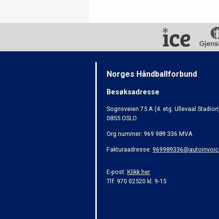
Norges Håndballforbund
Besøksadresse
Sognsveien 75 A (4. etg. Ullevaal Stadion
0855 OSLO
Org.nummer: 969 989 336 MVA
Fakturaadresse:
969989336@autoinvoic
E-post:
Klikk her
Tlf: 970 02520 kl. 9-15