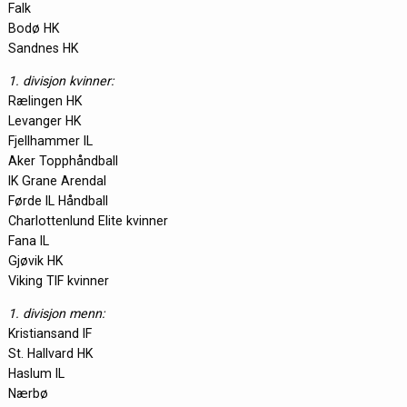
Falk
Bodø HK
Sandnes HK
1. divisjon kvinner:
Rælingen HK
Levanger HK
Fjellhammer IL
Aker Topphåndball
IK Grane Arendal
Førde IL Håndball
Charlottenlund Elite kvinner
Fana IL
Gjøvik HK
Viking TIF kvinner
1. divisjon menn:
Kristiansand IF
St. Hallvard HK
Haslum IL
Nærbø