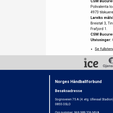
CSM Bucurest
Polivalenta I
4973 tilskuer
Larviks måls
Breistøl 3, T
Frafjord 1.
CSM Bucures
Utvisninger:
C
Se fullste
Norges Håndballforbund
Besøksadresse
Sognsveien 75 A (4. etg. Ullevaal Stadion
0855 OSLO
Org.nummer: 969 989 336 MVA