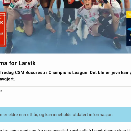
ma for Larvik
 fredag CSM Bucuresti i Champions League. Det ble en jevn kamp
avgjort.
en
 er eldre enn ett år, og kan inneholde utdatert informasjon.
 tre seire med seg fra gruppespillet, reiste altså Larvik denne uken t