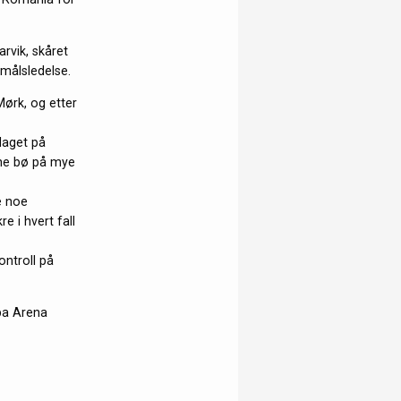
rvik, skåret
tmålsledelse.
ørk, og etter
elaget på
ene bø på mye
e noe
e i hvert fall
ontroll på
pa Arena