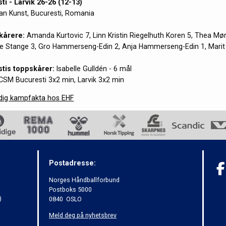
i - Larvik 26-26 (12-13)
oan Kunst, Bucuresti, Romania
e
kårere:
Amanda Kurtovic 7, Linn Kristin Riegelhuth Koren 5, Thea Mørk
ine Stange 3, Gro Hammerseng-Edin 2, Anja Hammerseng-Edin 1, Mari
tis toppskårer:
Isabelle Gulldén - 6 mål
SM Bucuresti 3x2 min, Larvik 3x2 min
ndig kampfakta hos EHF
Postadresse:
Norges Håndballforbund
Postboks 5000
)
0840 OSLO
Meld deg på nyhetsbrev