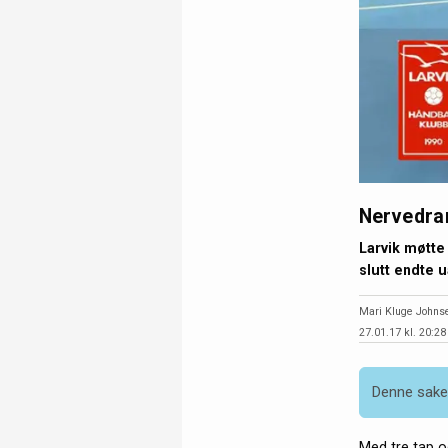
Nervedra
Larvik møtte
slutt endte u
Mari Kluge Johns
27.01.17 kl. 20:28
Denne saken
Med tre tap og