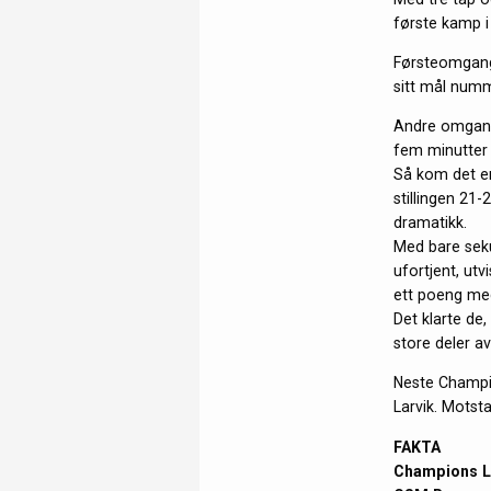
første kamp 
Førsteomgang 
sitt mål numm
Andre omgang 
fem minutter h
Så kom det en 
stillingen 21
dramatikk.
Med bare seku
ufortjent, utv
ett poeng med
Det klarte de
store deler a
Neste Champio
Larvik. Motsta
FAKTA
Champions L