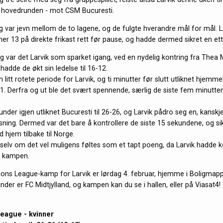
i hovedrunden - mot CSM Bucuresti.
var jevn mellom de to lagene, og de fulgte hverandre mål for mål. La
er 13 på direkte frikast rett før pause, og hadde dermed sikret en et
var det Larvik som sparket igang, ved en nydelig kontring fra Thea M
adde de økt sin ledelse til 16-12.
litt rotete periode for Larvik, og ti minutter før slutt utliknet hjemm
-21. Derfra og ut ble det svært spennende, særlig de siste fem minutt
nder igjen utliknet Bucuresti til 26-26, og Larvik pådro seg en, kanskj
isning. Dermed var det bare å kontrollere de siste 15 sekundene, og sikr
 hjem tilbake til Norge.
, selv om det vel muligens føltes som et tapt poeng, da Larvik hadde k
v kampen.
ns League-kamp for Larvik er lørdag 4. februar, hjemme i Boligmap
nder er FC Midtjylland, og kampen kan du se i hallen, eller på Viasat4!
eague - kvinner