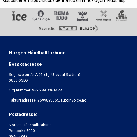
klubbsidene:
https://klubbsidenhandball.nif.no/logon_klubb.asp
Norges Håndballforbund
Besøksadresse
Sognsveien 75 A (4. etg. Ullevaal Stadion)
0855 OSLO
Org.nummer: 969 989 336 MVA
Fakturaadresse:
969989336@autoinvoice.no
Postadresse:
Norges Håndballforbund
Postboks 5000
0840 OSLO