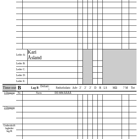
Kari
Leder A:
Åsland
Leder B:
Leder C:
Leder D:
Leder E:
Deltatt:
B
Time-out
Lag B
Fødselsdato
Adv
2'
2'
2'
D
R
LS
Mål
7 M
Tot
>
1.Omgang
Nr.
Navn
DD.MM.ÅÅÅÅ
2.Omgang
Underskrift
lagleder
lag B: