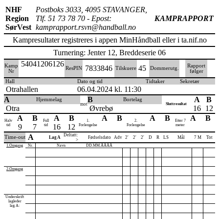
NHF
Postboks 3033, 4095 STAVANGER,
Region
Tlf. 51 73 78 70 - Epost:
KAMPRAPPORT
SørVest
kamprapport.rsvn@handball.no
Kampresultater registreres i appen MinHåndball eller i ta.nif.no
Turnering: Jenter 12, Breddeserie 06
54041206126
Kamp
Rapport
7833846
45
ResPIN
Tilskuere
Dommerutg.
Nr
følger
Hall
Dato og tid
Tidtaker
Sekretær
Otrahallen
06.04.2024 kl. 11:30
A
B
A
B
Hjemmelag
Bortelag
mot
Sluttresultat
Otra
Øvrebø
16
12
A
B
A
B
A
B
A
B
A
B
Halv
Full
1.
2.
Etter 7
tid
9
7
tid
16
12
Forlengelse
Forlengelse
meter
Deltatt:
A
Time-out
Lag A
Fødselsdato
Adv
2'
2'
2'
D
R
LS
Mål
7 M
Tot
>
1.Omgang
Nr.
Navn
DD.MM.ÅÅÅÅ
2.Omgang
Underskrift
lagleder
lag A: