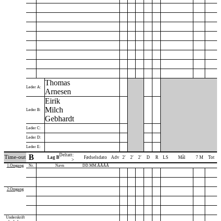
Thomas
Leder A:
Arnesen
Eirik
Milch
Leder B:
Gebhardt
Leder C:
Leder D:
Leder E:
Deltatt:
B
Time-out
Lag B
Fødselsdato
Adv
2'
2'
2'
D
R
LS
Mål
7 M
Tot
>
1.Omgang
Nr.
Navn
DD.MM.ÅÅÅÅ
2.Omgang
Underskrift