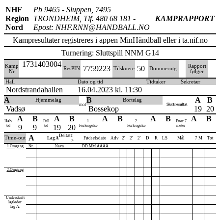
NHF
Pb 9465 - Sluppen, 7495
Region
TRONDHEIM, Tlf. 480 68 181 -
KAMPRAPPORT
Nord
Epost: NHF.RNN@HANDBALL.NO
Kampresultater registreres i appen MinHåndball eller i ta.nif.no
Turnering: Sluttspill NNM G14
1731403004
Kamp
Rapport
7759223
50
ResPIN
Tilskuere
Dommerutg.
Nr
følger
Hall
Dato og tid
Tidtaker
Sekretær
Nordstrandahallen
16.04.2023 kl. 11:30
A
B
A
B
Hjemmelag
Bortelag
mot
Sluttresultat
Vadsø
Bossekop
19
20
A
B
A
B
A
B
A
B
A
B
Halv
Full
1.
2.
Etter 7
tid
9
9
tid
19
20
Forlengelse
Forlengelse
meter
Deltatt:
A
Time-out
Lag A
Fødselsdato
Adv
2'
2'
2'
D
R
LS
Mål
7 M
Tot
>
1.Omgang
Nr.
Navn
DD.MM.ÅÅÅÅ
2.Omgang
Underskrift
lagleder
lag A: