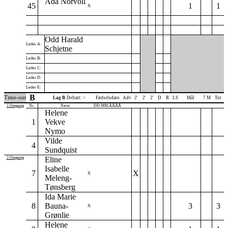
Ada Norvoll
45
1
1
X
Odd Harald
Leder A:
Schjetne
Leder B:
Leder C:
Leder D:
Leder E:
B
Time-out
Lag B
Deltatt: >
Fødselsdato
Adv
2'
2'
2'
D
R
LS
Mål
7 M
Tot
1.Omgang
Nr.
Navn
DD.MM.ÅÅÅÅ
Helene
1
Vekve
Nymo
Vilde
4
Sundquist
2.Omgang
Eline
Isabelle
7
X
X
Meleng-
Tønsberg
Ida Marie
8
Bauna-
3
3
X
Grønlie
Helene