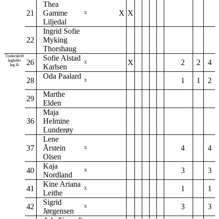
Thea
21
Gamme
X
X
X
Liljedal
Ingrid Sofie
22
Myking
Thorshaug
Underskrift
Sofie Alstad
lagleder
26
X
2
2
4
X
lag A:
Karlsen
Oda Paalard
28
1
1
2
X
Marthe
29
Elden
Maja
36
Helmine
Lunderøy
Lene
37
Årstein
4
4
X
Olsen
Kaja
40
3
3
X
Nordland
Kine Ariana
41
1
1
X
Leithe
Sigrid
42
3
3
X
Jørgensen