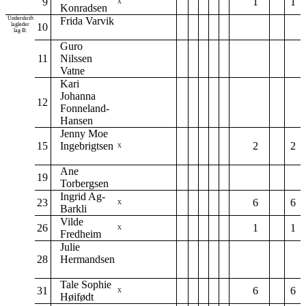
9
1
1
X
Konradsen
Underskrift
Frida Varvik
lagleder
10
lag B:
Guro
11
Nilssen
Vatne
Kari
Johanna
12
Fonneland-
Hansen
Jenny Moe
15
Ingebrigtsen
2
2
X
Ane
19
Torbergsen
Ingrid Ag-
23
6
6
X
Barkli
Vilde
26
1
1
X
Fredheim
Julie
28
Hermandsen
Tale Sophie
31
6
6
X
Høifødt