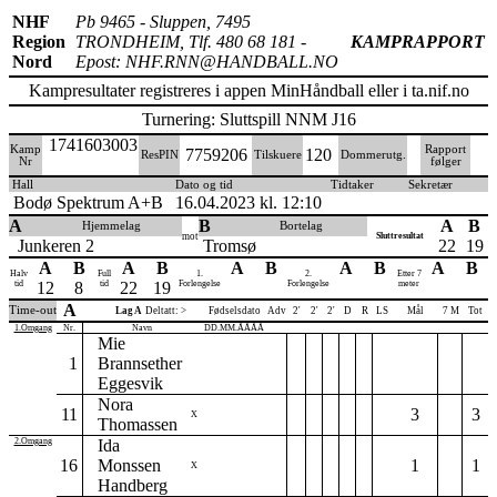
NHF
Pb 9465 - Sluppen, 7495
Region
TRONDHEIM, Tlf. 480 68 181 -
KAMPRAPPORT
Nord
Epost: NHF.RNN@HANDBALL.NO
Kampresultater registreres i appen MinHåndball eller i ta.nif.no
Turnering: Sluttspill NNM J16
1741603003
Kamp
Rapport
7759206
120
ResPIN
Tilskuere
Dommerutg.
Nr
følger
Hall
Dato og tid
Tidtaker
Sekretær
Bodø Spektrum A+B
16.04.2023 kl. 12:10
A
B
A
B
Hjemmelag
Bortelag
mot
Sluttresultat
Junkeren 2
Tromsø
22
19
A
B
A
B
A
B
A
B
A
B
Halv
Full
1.
2.
Etter 7
tid
12
8
tid
22
19
Forlengelse
Forlengelse
meter
A
Time-out
Lag A
Deltatt: >
Fødselsdato
Adv
2'
2'
2'
D
R
LS
Mål
7 M
Tot
1.Omgang
Nr.
Navn
DD.MM.ÅÅÅÅ
Mie
1
Brannsether
Eggesvik
Nora
11
3
3
X
Thomassen
2.Omgang
Ida
16
Monssen
1
1
X
Handberg