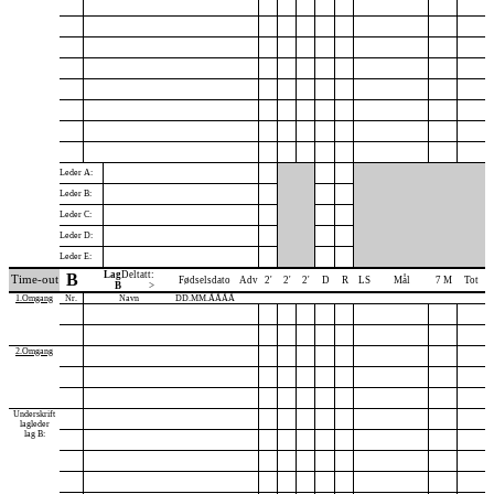
Leder A:
Leder B:
Leder C:
Leder D:
Leder E:
Lag
Deltatt:
B
Time-out
Fødselsdato
Adv
2'
2'
2'
D
R
LS
Mål
7 M
Tot
B
>
1.Omgang
Nr.
Navn
DD.MM.ÅÅÅÅ
2.Omgang
Underskrift
lagleder
lag B: