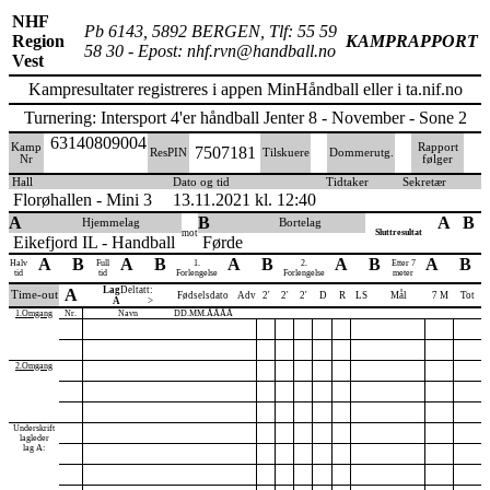
NHF
Pb 6143, 5892 BERGEN, Tlf: 55 59
Region
KAMPRAPPORT
58 30 - Epost: nhf.rvn@handball.no
Vest
Kampresultater registreres i appen MinHåndball eller i ta.nif.no
Turnering: Intersport 4'er håndball Jenter 8 - November - Sone 2
63140809004
Kamp
Rapport
7507181
ResPIN
Tilskuere
Dommerutg.
Nr
følger
Hall
Dato og tid
Tidtaker
Sekretær
Florøhallen - Mini 3
13.11.2021 kl. 12:40
A
B
A
B
Hjemmelag
Bortelag
mot
Sluttresultat
Eikefjord IL - Handball
Førde
A
B
A
B
A
B
A
B
A
B
Halv
Full
1.
2.
Etter 7
tid
tid
Forlengelse
Forlengelse
meter
Lag
Deltatt:
A
Time-out
Fødselsdato
Adv
2'
2'
2'
D
R
LS
Mål
7 M
Tot
A
>
1.Omgang
Nr.
Navn
DD.MM.ÅÅÅÅ
2.Omgang
Underskrift
lagleder
lag A: