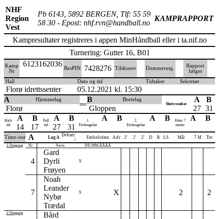
NHF
Pb 6143, 5892 BERGEN, Tlf: 55 59
Region
KAMPRAPPORT
58 30 - Epost: nhf.rvn@handball.no
Vest
Kampresultater registreres i appen MinHåndball eller i ta.nif.no
Turnering: Gutter 16, B01
6123162036
Kamp
Rapport
7428276
ResPIN
Tilskuere
Dommerutg.
Nr
følger
Hall
Dato og tid
Tidtaker
Sekretær
Florø idrettssenter
05.12.2021 kl. 15:30
A
B
A
B
Hjemmelag
Bortelag
mot
Sluttresultat
Florø
Gloppen
27
31
A
B
A
B
A
B
A
B
A
B
Halv
Full
1.
2.
Etter 7
tid
14
17
tid
27
31
Forlengelse
Forlengelse
meter
Deltatt:
A
Time-out
Lag A
Fødselsdato
Adv
2'
2'
2'
D
R
LS
Mål
7 M
Tot
>
1.Omgang
Nr.
Navn
DD.MM.ÅÅÅÅ
Gard
4
Dyrli
X
Frøyen
Noah
Leander
7
X
2
2
X
Nybø
Trædal
2.Omgang
Bård