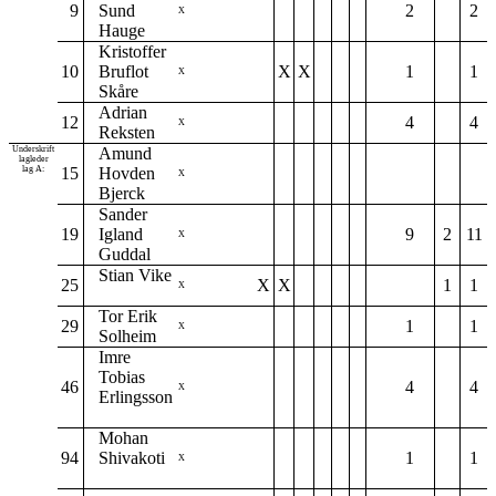
9
Sund
2
2
X
Hauge
Kristoffer
10
Bruflot
X
X
1
1
X
Skåre
Adrian
12
4
4
X
Reksten
Underskrift
Amund
lagleder
lag A:
15
Hovden
X
Bjerck
Sander
19
Igland
9
2
11
X
Guddal
Stian Vike
25
X
X
1
1
X
Tor Erik
29
1
1
X
Solheim
Imre
Tobias
46
4
4
X
Erlingsson
Mohan
94
Shivakoti
1
1
X