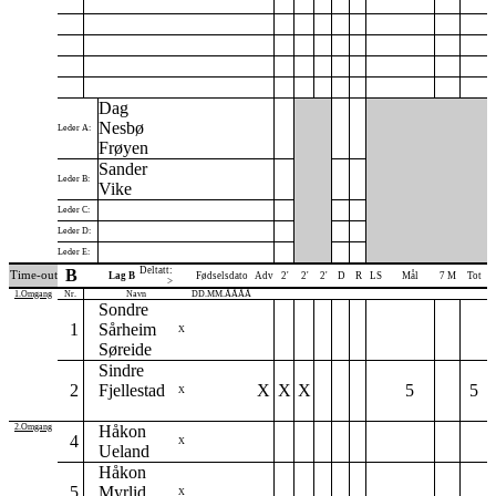
Dag
Nesbø
Leder A:
Frøyen
Sander
Leder B:
Vike
Leder C:
Leder D:
Leder E:
Deltatt:
B
Time-out
Lag B
Fødselsdato
Adv
2'
2'
2'
D
R
LS
Mål
7 M
Tot
>
1.Omgang
Nr.
Navn
DD.MM.ÅÅÅÅ
Sondre
1
Sårheim
X
Søreide
Sindre
2
Fjellestad
X
X
X
5
5
X
2.Omgang
Håkon
4
X
Ueland
Håkon
5
Myrlid
X