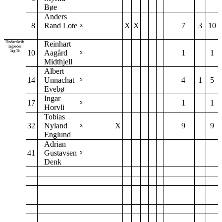
Bøe
Anders
8
Rand Lote
X
X
7
3
10
X
Underskrift
Reinhart
lagleder
lag B:
10
Aagård
1
1
X
Midthjell
Albert
14
Unnachat
4
1
5
X
Evebø
Ingar
17
1
1
X
Horvli
Tobias
32
Nyland
X
9
9
X
Englund
Adrian
41
Gustavsen
X
Denk