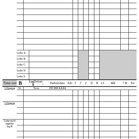
Leder A:
Leder B:
Leder C:
Leder D:
Leder E:
Lag
Deltatt:
B
Time-out
Fødselsdato
Adv
2'
2'
2'
D
R
LS
Mål
7 M
Tot
B
>
1.Omgang
Nr.
Navn
DD.MM.ÅÅÅÅ
2.Omgang
Underskrift
lagleder
lag B: