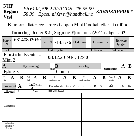
NHF
Pb 6143, 5892 BERGEN, Tlf: 55 59
Region
KAMPRAPPORT
58 30 - Epost: nhf.rvn@handball.no
Vest
Kampresultater registreres i appen MinHåndball eller i ta.nif.no
Turnering: Jenter 8 år, Sogn og Fjordane - (2011) - høst - 02
63140802030
Kamp
Rapport
7143576
ResPIN
Tilskuere
Dommerutg.
Nr
følger
Hall
Dato og tid
Tidtaker
Sekretær
Florø idrettssenter -
08.12.2019 kl. 12:40
Mini 2
A
B
A
B
Hjemmelag
Bortelag
mot
Sluttresultat
Førde 3
Gaular
A
B
A
B
A
B
A
B
A
B
Halv
Full
1.
2.
Etter 7
tid
tid
Forlengelse
Forlengelse
meter
Lag
Deltatt:
A
Time-out
Fødselsdato
Adv
2'
2'
2'
D
R
LS
Mål
7 M
Tot
A
>
1.Omgang
Nr.
Navn
DD.MM.ÅÅÅÅ
2.Omgang
Underskrift
lagleder
lag A: