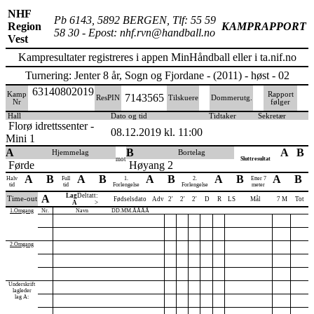
NHF
Pb 6143, 5892 BERGEN, Tlf: 55 59
Region
KAMPRAPPORT
58 30 - Epost: nhf.rvn@handball.no
Vest
Kampresultater registreres i appen MinHåndball eller i ta.nif.no
Turnering: Jenter 8 år, Sogn og Fjordane - (2011) - høst - 02
63140802019
Kamp
Rapport
7143565
ResPIN
Tilskuere
Dommerutg.
Nr
følger
Hall
Dato og tid
Tidtaker
Sekretær
Florø idrettssenter -
08.12.2019 kl. 11:00
Mini 1
A
B
A
B
Hjemmelag
Bortelag
mot
Sluttresultat
Førde
Høyang 2
A
B
A
B
A
B
A
B
A
B
Halv
Full
1.
2.
Etter 7
tid
tid
Forlengelse
Forlengelse
meter
Lag
Deltatt:
A
Time-out
Fødselsdato
Adv
2'
2'
2'
D
R
LS
Mål
7 M
Tot
A
>
1.Omgang
Nr.
Navn
DD.MM.ÅÅÅÅ
2.Omgang
Underskrift
lagleder
lag A: