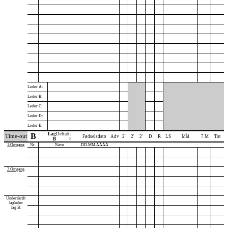
Leder A:
Leder B:
Leder C:
Leder D:
Leder E:
Lag
Deltatt:
B
Time-out
Fødselsdato
Adv
2'
2'
2'
D
R
LS
Mål
7 M
Tot
B
>
1.Omgang
Nr.
Navn
DD.MM.ÅÅÅÅ
2.Omgang
Underskrift
lagleder
lag B: