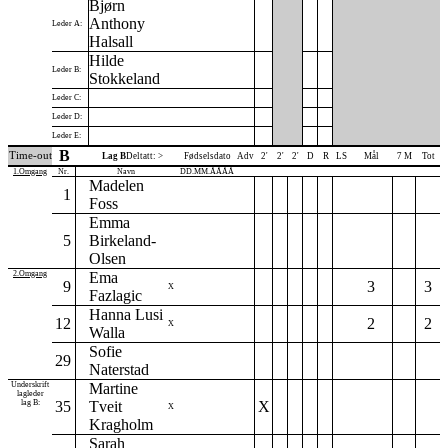
Bjørn
Anthony
Leder A:
Halsall
Hilde
Leder B:
Stokkeland
Leder C:
Leder D:
Leder E:
B
Time-out
Lag B
Deltatt: >
Fødselsdato
Adv
2'
2'
2'
D
R
LS
Mål
7 M
Tot
1.Omgang
Nr.
Navn
DD.MM.ÅÅÅÅ
Madelen
1
Foss
Emma
5
Birkeland-
Olsen
2.Omgang
Ema
9
3
3
X
Fazlagic
Hanna Lusi
12
2
2
X
Walla
Sofie
29
Naterstad
Underskrift
Martine
lagleder
lag B:
35
Tveit
X
X
Kragholm
Sarah