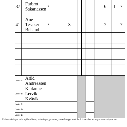
Farbrot
37
6
1
7
X
Sakariassen
Ane
41
Tesaker
X
7
7
X
Belland
Arild
Leder A:
Andreassen
Karianne
Lervik
Leder B:
Kvåvik
Leder C:
Leder D:
Leder E:
Ev.bemerkninger vedr. spillere lisens, utvisninger, protester, anmerkninger vedr. ball, bane eller arrangementet anføres her: