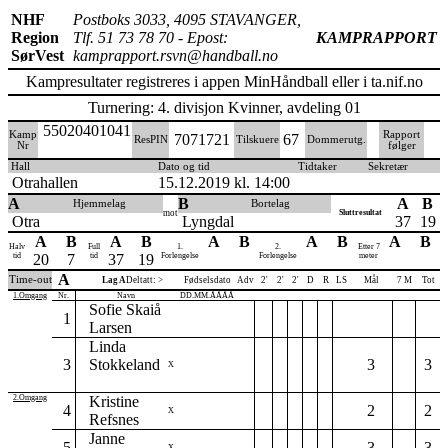
NHF
Postboks 3033, 4095 STAVANGER,
Region
Tlf. 51 73 78 70 - Epost:
KAMPRAPPORT
SørVest
kamprapport.rsvn@handball.no
Kampresultater registreres i appen MinHåndball eller i ta.nif.no
Turnering: 4. divisjon Kvinner, avdeling 01
55020401041
Kamp
Rapport
7071721
67
ResPIN
Tilskuere
Dommerutg.
Nr
følger
Hall
Dato og tid
Tidtaker
Sekretær
Otrahallen
15.12.2019 kl. 14:00
A
B
A
B
Hjemmelag
Bortelag
mot
Sluttresultat
Otra
Lyngdal
37
19
A
B
A
B
A
B
A
B
A
B
Halv
Full
1.
2.
Etter 7
tid
20
7
tid
37
19
Forlengelse
Forlengelse
meter
A
Time-out
Lag A
Deltatt: >
Fødselsdato
Adv
2'
2'
2'
D
R
LS
Mål
7 M
Tot
1.Omgang
Nr.
Navn
DD.MM.ÅÅÅÅ
Sofie Skaiå
1
Larsen
Linda
3
Stokkeland
3
3
X
2.Omgang
Kristine
4
2
2
X
Refsnes
Janne
5
3
3
X