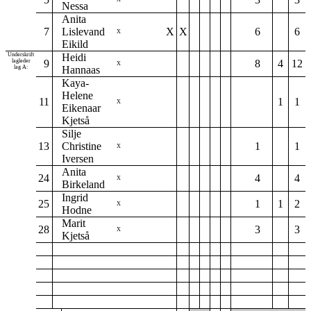
Nessa
Anita
7
Lislevand
X
X
6
6
X
Eikild
Underskrift
Heidi
lagleder
9
8
4
12
X
lag A:
Hannaas
Kaya-
Helene
11
1
1
X
Eikenaar
Kjetså
Silje
13
Christine
1
1
X
Iversen
Anita
24
4
4
X
Birkeland
Ingrid
25
1
1
2
X
Hodne
Marit
28
3
3
X
Kjetså