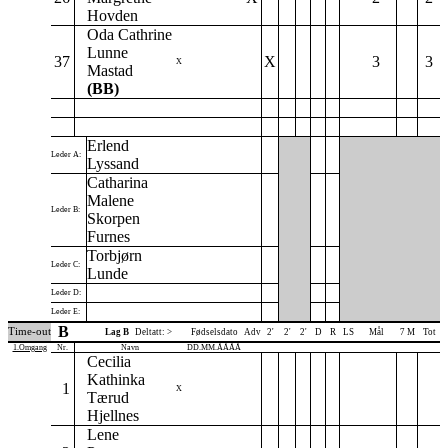
Hovden
Oda Cathrine
Lunne
37
X
3
3
X
Mastad
(BB)
Erlend
Leder A:
Lyssand
Catharina
Malene
Leder B:
Skorpen
Furnes
Torbjørn
Leder C:
Lunde
Leder D:
Leder E:
B
Time-out
Lag B
Deltatt: >
Fødselsdato
Adv
2'
2'
2'
D
R
LS
Mål
7 M
Tot
1.Omgang
Nr.
Navn
DD.MM.ÅÅÅÅ
Cecilia
Kathinka
1
X
Tærud
Hjellnes
Lene