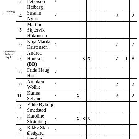
2
Petterson
X
Heiberg
2.Omgang
Susann
4
2
2
X
Nybo
Martine
5
Skjærvik
Håkonsen
Kaja Marita
6
7
7
X
Kristensen
Underskrift
Andrea
lagleder
lag B:
7
Hanssen
X
X
7
1
8
X
(BB)
Frida Haug
9
X
Hoel
Anniken
10
2
2
X
Wollik
Karina
11
X
2
2
X
Selland
Vilde Byberg
12
Smedstad
Karoline
17
X
X
X
X
Strømberg
Rikke Skiri
19
X
Østigård
Pernille