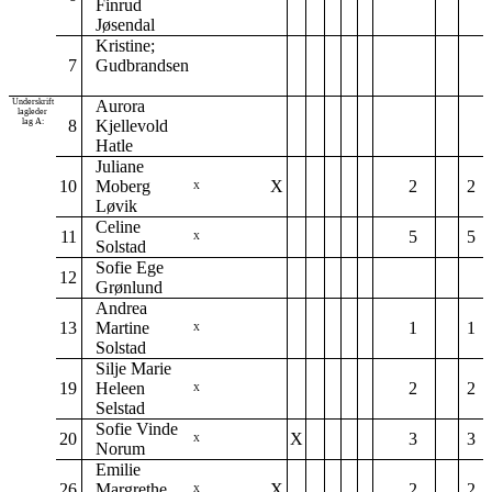
Finrud
Jøsendal
Kristine;
7
Gudbrandsen
Underskrift
Aurora
lagleder
lag A:
8
Kjellevold
Hatle
Juliane
10
Moberg
X
2
2
X
Løvik
Celine
11
5
5
X
Solstad
Sofie Ege
12
Grønlund
Andrea
13
Martine
1
1
X
Solstad
Silje Marie
19
Heleen
2
2
X
Selstad
Sofie Vinde
20
X
3
3
X
Norum
Emilie
26
Margrethe
X
2
2
X