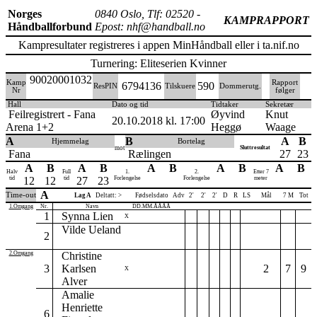
Norges
0840 Oslo, Tlf: 02520 -
KAMPRAPPORT
Håndballforbund
Epost: nhf@handball.no
Kampresultater registreres i appen MinHåndball eller i ta.nif.no
Turnering: Eliteserien Kvinner
90020001032
Kamp
Rapport
6794136
590
ResPIN
Tilskuere
Dommerutg.
Nr
følger
Hall
Dato og tid
Tidtaker
Sekretær
Feilregistrert - Fana
Øyvind
Knut
20.10.2018 kl. 17:00
Arena 1+2
Heggø
Waage
A
B
A
B
Hjemmelag
Bortelag
mot
Sluttresultat
Fana
Rælingen
27
23
A
B
A
B
A
B
A
B
A
B
Halv
Full
1.
2.
Etter 7
tid
12
12
tid
27
23
Forlengelse
Forlengelse
meter
A
Time-out
Lag A
Deltatt: >
Fødselsdato
Adv
2'
2'
2'
D
R
LS
Mål
7 M
Tot
1.Omgang
Nr.
Navn
DD.MM.ÅÅÅÅ
1
Synna Lien
X
Vilde Ueland
2
2.Omgang
Christine
3
Karlsen
2
7
9
X
Alver
Amalie
Henriette
6