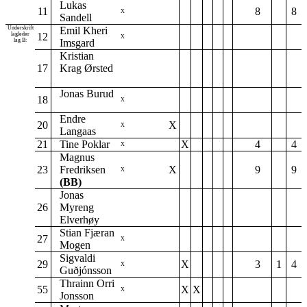
Lukas
11
8
8
X
Sandell
Underskrift
Emil Kheri
lagleder
12
X
lag B:
Imsgard
Kristian
17
Krag Ørsted
Jonas Burud
18
X
Endre
20
X
X
Langaas
21
Tine Poklar
X
4
4
X
Magnus
23
Fredriksen
X
9
9
X
(BB)
Jonas
26
Myreng
Elverhøy
Stian Fjæran
27
X
Mogen
Sigvaldi
29
X
3
1
4
X
Guðjónsson
Thrainn Orri
55
X
X
X
Jonsson