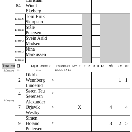
Christian
84
Windt
Ekeberg
Tom-Eirik
Leder A:
Skarpsno
Ståle
Leder B:
Petersen
Svein Arild
Leder C:
Madsen
Nina
Leder D:
Markussen
Leder E:
B
Time-out
Lag B
Deltatt: >
Fødselsdato
Adv
2'
2'
2'
D
R
LS
Mål
7 M
Tot
1.Omgang
Nr.
Navn
DD.MM.ÅÅÅÅ
Didrik
2
Wennberg
1
1
X
Linderud
Søren Tau
4
X
Sørensen
2.Omgang
Alexander
7
Ørjevik
X
4
4
X
Westby
Simen
9
Holand
3
2
5
X
Pettersen