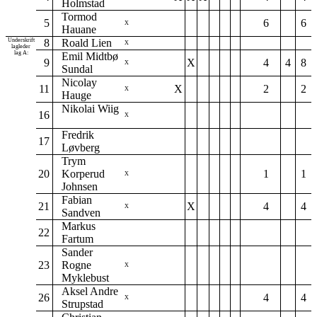
Holmstad
Tormod
5
6
6
X
Hauane
Underskrift
8
Roald Lien
X
lagleder
lag A:
Emil Midtbø
9
X
4
4
8
X
Sundal
Nicolay
11
X
2
2
X
Hauge
Nikolai Wiig
16
X
Fredrik
17
Løvberg
Trym
20
Korperud
1
1
X
Johnsen
Fabian
21
X
4
4
X
Sandven
Markus
22
Fartum
Sander
23
Rogne
X
Myklebust
Aksel Andre
26
4
4
X
Strupstad