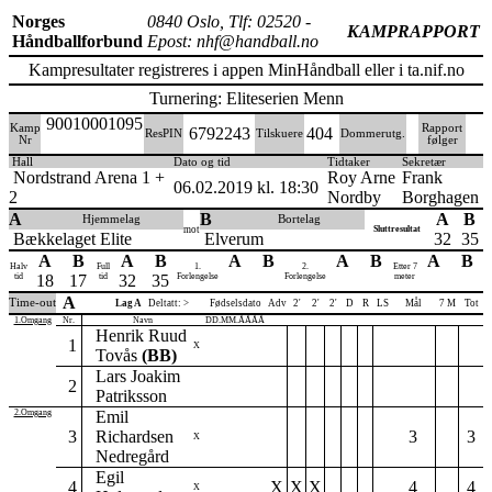
Norges
0840 Oslo, Tlf: 02520 -
KAMPRAPPORT
Håndballforbund
Epost: nhf@handball.no
Kampresultater registreres i appen MinHåndball eller i ta.nif.no
Turnering: Eliteserien Menn
90010001095
Kamp
Rapport
6792243
404
ResPIN
Tilskuere
Dommerutg.
Nr
følger
Hall
Dato og tid
Tidtaker
Sekretær
Nordstrand Arena 1 +
Roy Arne
Frank
06.02.2019 kl. 18:30
2
Nordby
Borghagen
A
B
A
B
Hjemmelag
Bortelag
mot
Sluttresultat
Bækkelaget Elite
Elverum
32
35
A
B
A
B
A
B
A
B
A
B
Halv
Full
1.
2.
Etter 7
tid
18
17
tid
32
35
Forlengelse
Forlengelse
meter
A
Time-out
Lag A
Deltatt: >
Fødselsdato
Adv
2'
2'
2'
D
R
LS
Mål
7 M
Tot
1.Omgang
Nr.
Navn
DD.MM.ÅÅÅÅ
Henrik Ruud
1
X
Tovås
(BB)
Lars Joakim
2
Patriksson
2.Omgang
Emil
3
Richardsen
3
3
X
Nedregård
Egil
4
X
X
X
4
4
X