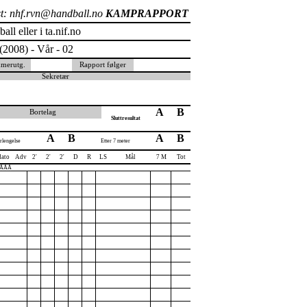
t: nhf.rvn@handball.no
KAMPRAPPORT
l eller i ta.nif.no
(2008) - Vår - 02
merutg.
Rapport følger
Sekretær
A
B
Bortelag
Sluttresultat
A
B
A
B
rlengelse
Etter 7 meter
dato
Adv
2'
2'
2'
D
R
LS
Mål
7 M
Tot
ÅÅÅÅ