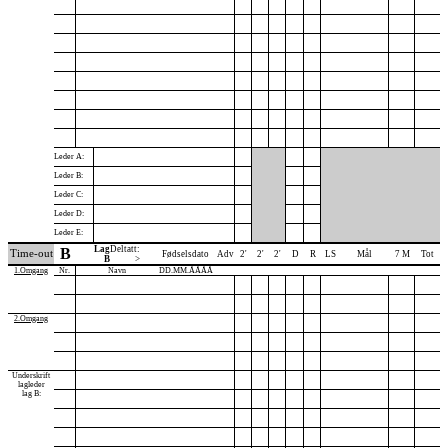
Leder A:
Leder B:
Leder C:
Leder D:
Leder E:
Lag
Deltatt:
B
Time-out
Fødselsdato
Adv
2'
2'
2'
D
R
LS
Mål
7 M
Tot
B
>
1.Omgang
Nr.
Navn
DD.MM.ÅÅÅÅ
2.Omgang
Underskrift
lagleder
lag B: