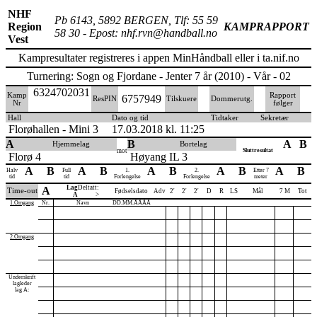
NHF
Pb 6143, 5892 BERGEN, Tlf: 55 59
Region
KAMPRAPPORT
58 30 - Epost: nhf.rvn@handball.no
Vest
Kampresultater registreres i appen MinHåndball eller i ta.nif.no
Turnering: Sogn og Fjordane - Jenter 7 år (2010) - Vår - 02
6324702031
Kamp
Rapport
6757949
ResPIN
Tilskuere
Dommerutg.
Nr
følger
Hall
Dato og tid
Tidtaker
Sekretær
Florøhallen - Mini 3
17.03.2018 kl. 11:25
A
B
A
B
Hjemmelag
Bortelag
mot
Sluttresultat
Florø 4
Høyang IL 3
A
B
A
B
A
B
A
B
A
B
Halv
Full
1.
2.
Etter 7
tid
tid
Forlengelse
Forlengelse
meter
Lag
Deltatt:
A
Time-out
Fødselsdato
Adv
2'
2'
2'
D
R
LS
Mål
7 M
Tot
A
>
1.Omgang
Nr.
Navn
DD.MM.ÅÅÅÅ
2.Omgang
Underskrift
lagleder
lag A: