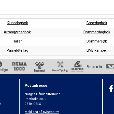
Klubbdagbok
Banedagbok
Arrangørdagbok
Dommerdagbok
Haller
Dommersøk
Påmeldte lag
LIVE-kamper
Postadresse:
Norges Håndballforbund
Postboks 5000
)
0840 OSLO
Meld deg på nyhetsbrev